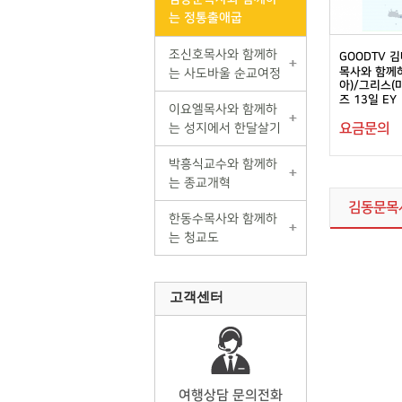
는 정통출애굽
조신호목사와 함께하
GOODTV 
목사와 함께
는 사도바울 순교여정
아)/그리스(
즈 13일 EY
이요엘목사와 함께하
요금문의
는 성지에서 한달살기
박흥식교수와 함께하
는 종교개혁
김동문목
한동수목사와 함께하
는 청교도
고객센터
여행상담 문의전화