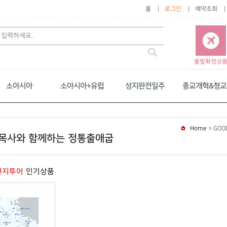
홈
로그인
예약조회
출발확정상
소아시아
소아시아+유럽
성지완전일주
종교개혁&청교
Home
>
GOO
목사와 함께하는 정통출애굽
현지투어
인기상품