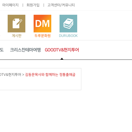
마이페이지
회원가입
고객센터/커뮤니티
품
게시판
두루문화원
DURUBOOK
도
크리스찬테마여행
GOODTV&현지투어
DTV&현지투어
>
김동문목사와 함께하는 정통출애굽