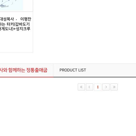
김대성목사 〮 이평찬
하는 터키(갑바도기
마게도냐)+성지크루
사와 함께하는 정통출애굽
PRODUCT LIST
1