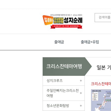
출애굽
출애굽+유럽
크리스찬테마여행
일본 
성지크루즈
크리스찬테
주일안빠지는크리스천
여행
청소년문화탐방