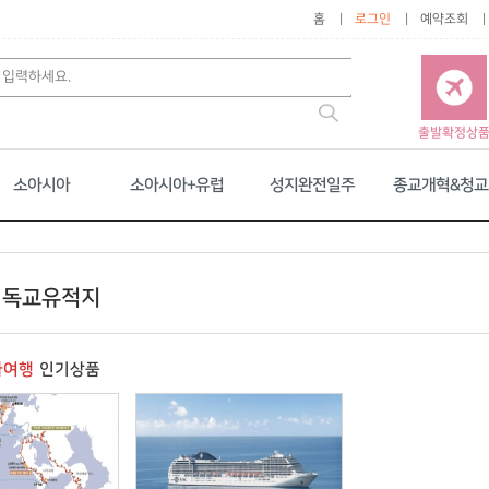
홈
로그인
예약조회
출발확정상
소아시아
소아시아+유럽
성지완전일주
종교개혁&청교
기독교유적지
마여행
인기상품