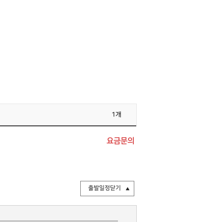
1개
요금문의
출발일정닫기