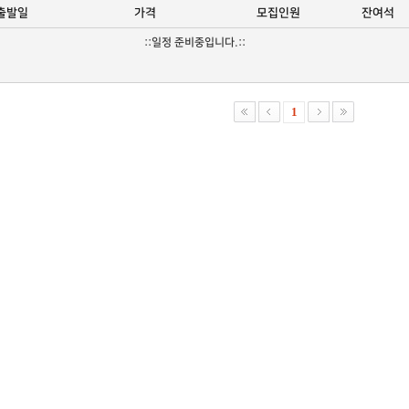
출발일
가격
모집인원
잔여석
::일정 준비중입니다.::
1