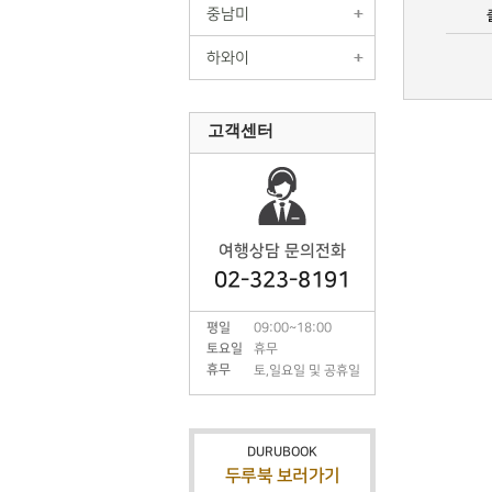
중남미
하와이
고객센터
여행상담 문의전화
02-323-8191
평일
09:00~18:00
토요일
휴무
휴무
토,일요일 및 공휴일
DURUBOOK
두루북 보러가기