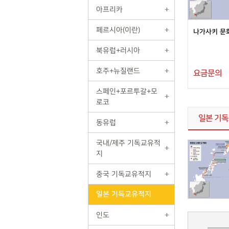
아프리카
페르시아(이란)
나가사키 문화
북유럽+러시아
호주+뉴질랜드
요금문의
스페인+포르투갈+모
로코
일본 기
동유럽
국내/제주 기독교유적
지
중국 기독교유적지
일본 기독교유적지
인도