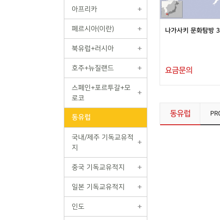
아프리카
페르시아(이란)
나가사키 문화탐방 3
북유럽+러시아
호주+뉴질랜드
요금문의
스페인+포르투갈+모
로코
동유럽
PR
동유럽
국내/제주 기독교유적
지
중국 기독교유적지
일본 기독교유적지
인도