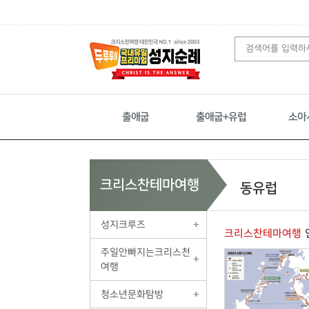
출애굽
출애굽+유럽
소아
크리스찬테마여행
동유럽
성지크루즈
크리스찬테마여행
주일안빠지는크리스천
여행
청소년문화탐방