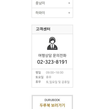
중남미
하와이
고객센터
여행상담 문의전화
02-323-8191
평일
09:00~18:00
토요일
휴무
휴무
토,일요일 및 공휴일
DURUBOOK
두루북 보러가기