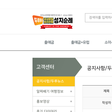
출애굽
출애굽+유럽
소아
고객센터
공지사항/
공지사항/두루뉴스
제목
알짜배기 여행정보
홍보영상
작성자
후기 다이어리