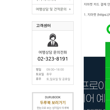
지마켓 카드 결제 
여행상담 및 견적문의
1. 지마켓 (
https:/
고객센터
여행상담 문의전화
02-323-8191
평일
09:00~18:00
토요일
휴무
휴무
토,일요일 및 공휴일
DURUBOOK
두루북 보러가기
한눈으로 보는 성지답사 두루북